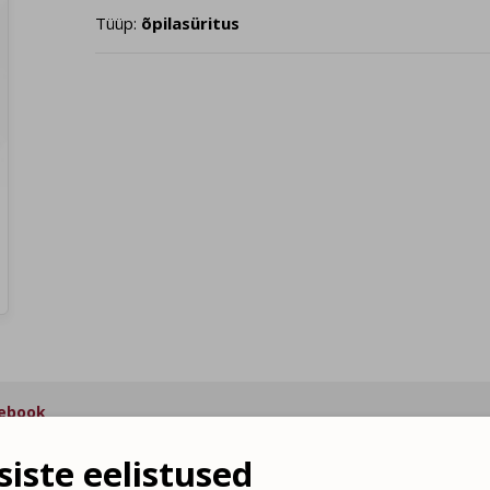
Tüüp:
õpilasüritus
ebook
iste eelistused