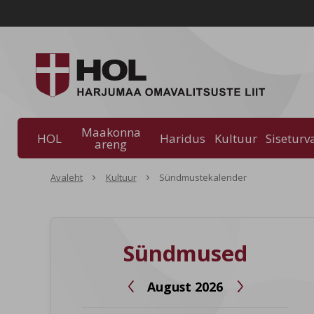
Maakonna
HOL
Haridus
Kultuur
Siseturv
areng
Avaleht
Kultuur
Sündmustekalender
Sündmused
August 2026

