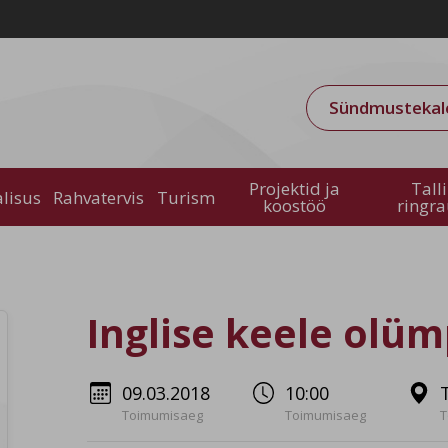
Sündmustekal
Projektid ja
Tall
alisus
Rahvatervis
Turism
koostöö
ringr
Inglise keele olü
09.03.2018
10:00
Toimumisaeg
Toimumisaeg
T