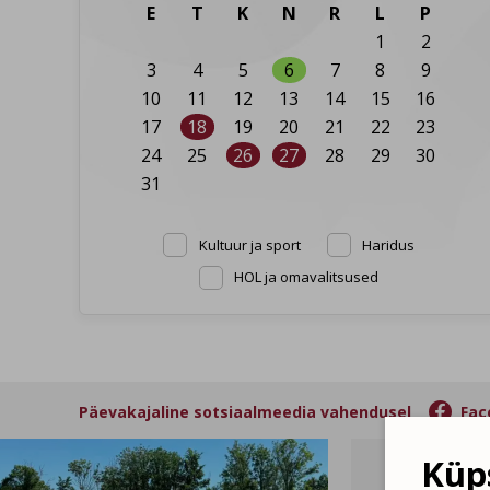
E
T
K
N
R
L
P
1
2
3
4
5
6
7
8
9
10
11
12
13
14
15
16
17
18
19
20
21
22
23
24
25
26
27
28
29
30
31
Kultuur ja sport
Haridus
HOL ja omavalitsused

Päevakajaline sotsiaalmeedia vahendusel
Fac
Küps