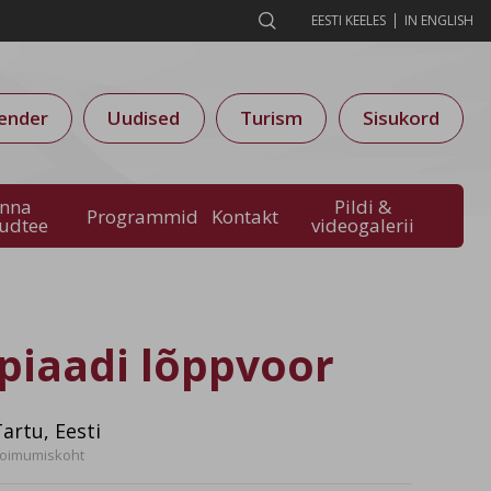

EESTI KEELES
IN ENGLISH
ender
Uudised
Turism
Sisukord
inna
Pildi &
Programmid
Kontakt
audtee
videogalerii
mpiaadi lõppvoor
Tartu, Eesti
oimumiskoht