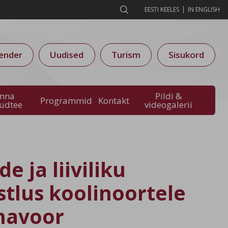

EESTI KEELES
IN ENGLISH
ender
Uudised
Turism
Sisukord
inna
Pildi &
Programmid
Kontakt
audtee
videogalerii
e ja liiviliku
stlus koolinoortele
navoor