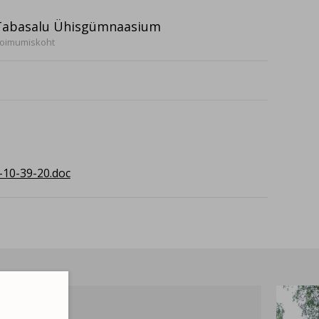
Tabasalu Ühisgümnaasium
oimumiskoht
-10-39-20.doc