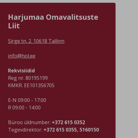
avastusretk kogu perega – Tallinnast
kalam
läänes leidub elamusi igaks aastaajaks.
kalafi
ka
Loe artiklit ja leia ideid järgmiseks
https
Harjumaa Omavalitsuste
mad
väljasõiduks Loode-Eesti rannikule! 👉
active
Loode-Eesti rannik üllatab pikkade
Vääna
Liit
liivarandade, kõrgete pankade,
päeva
ajalooliste mõisate ja põneva
külali
militaarpärandiga. Avasta Tabasalu,
oma k
Sirge tn. 2. 10618 Tallinn
Keila-Joa, Laulasmaa, Kloogaranna,
spord
Paldiski ja teised paigad, mis sobivad
tradit
info@hol.ee
nii rahulikuks puhkuseks kui ka
algab 
aktiivseks päevareisiks.
https
Männi
Rekvisiidid
#visit
Reg nr. 80195199
KMKR. EE101356705
E-N 09:00 - 17:00
R 09:00 - 14:00
Büroo üldnumber:
+372 615 0352
Tegevdirektor:
+372 615 0355, 5160150