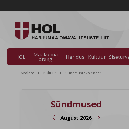
Maakonna
HOL
Haridus
Kultuur
Siseturv
areng
Avaleht
Kultuur
Sündmustekalender
Sündmused
August 2026

