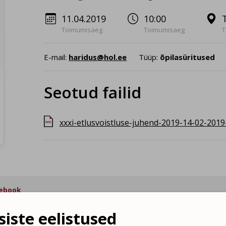
11.04.2019
10:00
Toimumisaeg
Toimumisaeg
T
E-mail:
haridus@hol.ee
Tüüp:
õpilasüritused
Seotud failid
xxxi-etlusvoistluse-juhend-2019-14-02-2019
DOC
ebook
iste eelistused