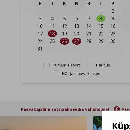
E
T
K
N
R
L
P
1
2
3
4
5
6
7
8
9
10
11
12
13
14
15
16
17
18
19
20
21
22
23
24
25
26
27
28
29
30
31
Kultuur ja sport
Haridus
HOL ja omavalitsused

Päevakajaline sotsiaalmeedia vahendusel
Fac
Küps