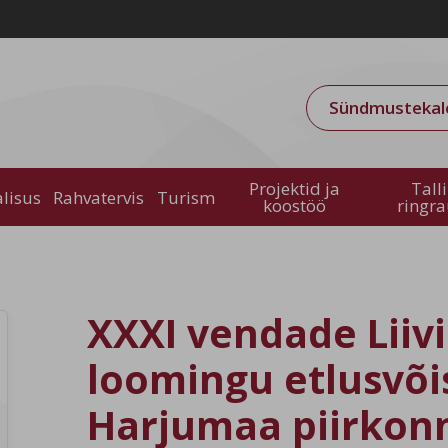
Sündmustekal
Projektid ja
Tall
alisus
Rahvatervis
Turism
koostöö
ringr
XXXI vendade Liivid
loomingu etlusvõi
Harjumaa piirkon