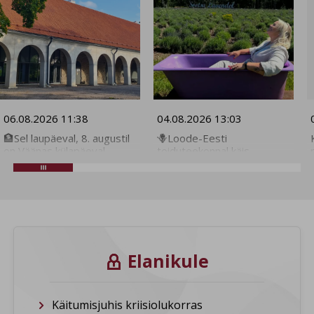
Olen nõus tagasisuunamise küpsistega. Neid
kasutame teile personaliseeritud reklaamsisu jaoks.
Olen nõus ja salvestan
06.08.2026 11:38
04.08.2026 13:03
🏦Sel laupäeval, 8. augustil
🪻Loode-Eesti
on Väänas külapäeval
toiduteekonnal käis
sündmusi hommikust
Postimehe
õhtuni. See on erakordne
elustiiliajakirjanik. Sellest
võimalus osa saada ka
sündis suvelugemine. 🪻
Vääna mõisa
Suve on terve kuu, seega
ekskursioonist. Tavaliselt
jõuad teekonna ette võtta!
on mõis suletud, kuna
Üha sagedamini on mul
tegutseb koolina. Vääna
rõõm veenduda, et heade
mõisa tall-tõllakuuris on
elamuste saamiseks ei pea
Elanikule

tegevusi alates
broneerima lennupileteid
hommikusest joogast
või planeerima nädalast
iseendale kuni improteatri
puhkust. Piisab hea
meeleolukate töötubadeni.
seltskonnaga autosse
Käitumisjuhis kriisiolukorras