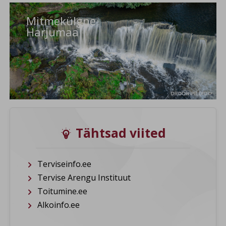
Mitmekülgne
Harjumaa
Tähtsad viited

Terviseinfo.ee
Tervise Arengu Instituut
Toitumine.ee
Alkoinfo.ee