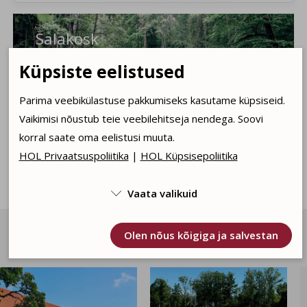
Salakosk
Küpsiste eelistused
Parima veebikülastuse pakkumiseks kasutame küpsiseid.
Vaikimisi nõustub teie veebilehitseja nendega. Soovi
korral saate oma eelistusi muuta.
HOL Privaatsuspoliitika
|
HOL Küpsisepoliitika
Vaata valikuid

Päevakajaline sotsiaalmeedia vahendusel
Kasutame tehnilisi küpsiseid, mis on vajalikud veebi
Olen nõus kõigiga ja salvestan
toimimiseks. Seadusega lubatud kohustuslikud

Facebook
küpsised.
Olen nõus statistika küpsistega. Võimaldavad jälgida
näiteks veebiliiklust.