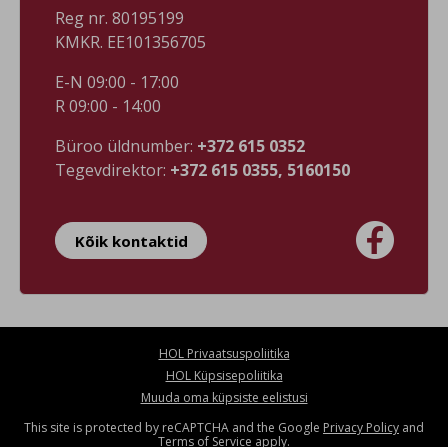
Reg nr. 80195199
KMKR. EE101356705
E-N 09:00 - 17:00
R 09:00 - 14:00
Büroo üldnumber:
+372 615 0352
Tegevdirektor:
+372 615 0355, 5160150

Kõik kontaktid
HOL Privaatsuspoliitika
HOL Küpsisepoliitika
Muuda oma küpsiste eelistusi
This site is protected by reCAPTCHA and the Google
Privacy Policy
and
Terms of Service
apply.