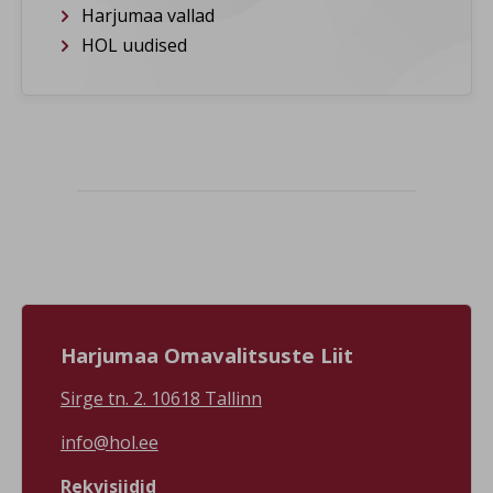
Samas hoones asuv Vääna
istumisest ja kodumaa
Harjumaa vallad
raamatukogu on juba
avastamisest, kohti, mis
omaette külastamist väärt
panevad ka kogenud
HOL uudised
ning laupäeval toimub seal
gurmaani ja reisifänni
raamatulaat. Õhtu lõpetab
silmad särama, leidub meil
imeline Inese kontsert. 🏠
nii nii palju.
Kui kõik see juba kõnetab ja
tahaksid osa võtta, siis
Harjumaa Ball 30.12.2024
uudista siit edasi:
https://www.facebook.com/events/s/vaana-
kulapaev-ja-
kodukohvikut/1971795473675124/

#visitharju
#väänatalltõllakuur Foto:
Vääna tall-tõllakuur FB leht
Harjumaa Omavalitsuste Liit
Sirge tn. 2. 10618 Tallinn
info@hol.ee
Rekvisiidid