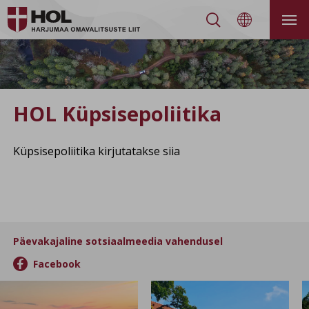


HOL Küpsisepoliitika
Küpsisepoliitika kirjutatakse siia
Päevakajaline sotsiaalmeedia vahendusel

Facebook