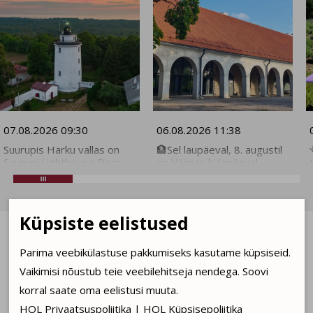
07.08.2026 09:30
06.08.2026 11:38
Suurupis Harku vallas on
🏦Sel laupäeval, 8. augustil
Suurupi Lighthouse Rear
on Väänas külapäeval
tuletorn hästi säilinud
sündmusi hommikust
kõrvalhoonetega ning seal
õhtuni. See on erakordne
elab juba mitmendat põlve
võimalus osa saada ka
majakavahtide pere.
Vääna mõisa
Küpsiste eelistused
Pühapäeval, 9. augustil on
ekskursioonist. Tavaliselt
eriline võimalus osa saada
on mõis suletud, kuna
tuletorniekskursioonist
tegutseb koolina. Vääna
Parima veebikülastuse pakkumiseks kasutame küpsiseid.
majakavahi tütre Kristiina
mõisa tall-tõllakuuris on
Elanikule
Vaikimisi nõustub teie veebilehitseja nendega. Soovi

juhendamisel ning on
tegevusi alates
avatud pääs ka torni. Kui
hommikusest joogast
korral saate oma eelistusi muuta.
nüüd tekkis tahtmine
iseendale kuni improteatri
HOL Privaatsuspoliitika
|
HOL Küpsisepoliitika
tavapäraselt suletud
meeleolukate töötubadeni.