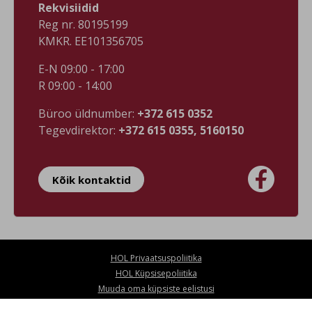
Rekvisiidid
Reg nr. 80195199
KMKR. EE101356705
E-N 09:00 - 17:00
R 09:00 - 14:00
Büroo üldnumber:
+372 615 0352
Tegevdirektor:
+372 615 0355, 5160150

Kõik kontaktid
HOL Privaatsuspoliitika
HOL Küpsisepoliitika
Muuda oma küpsiste eelistusi
This site is protected by reCAPTCHA and the Google
Privacy Policy
and