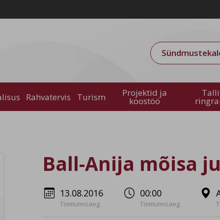
Sündmustekal
Projektid ja
Tall
alisus
Rahvatervis
Turism
koostöö
ringr
Ball-Anija mõisa j
13.08.2016
00:00
Toimumisaeg
Toimumisaeg
T