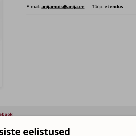
E-mail:
anijamois@anija.ee
Tüüp:
etendus
ebook
iste eelistused