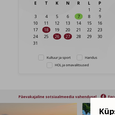
E
T
K
N
R
L
P
1
2
3
4
5
6
7
8
9
10
11
12
13
14
15
16
17
18
19
20
21
22
23
24
25
26
27
28
29
30
31
Kultuur ja sport
Haridus
HOL ja omavalitsused

Päevakajaline sotsiaalmeedia vahendusel
Fac
Küps