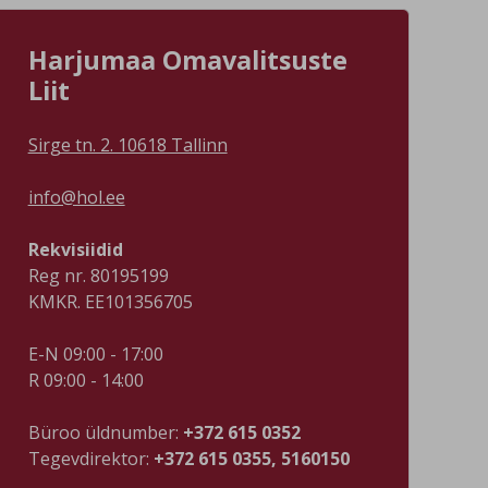
avastusretk kogu perega – Tallinnast
kalam
läänes leidub elamusi igaks aastaajaks.
kalafi
ka
Loe artiklit ja leia ideid järgmiseks
https
Harjumaa Omavalitsuste
mad
väljasõiduks Loode-Eesti rannikule! 👉
active
Loode-Eesti rannik üllatab pikkade
Vääna
Liit
liivarandade, kõrgete pankade,
päeva
ajalooliste mõisate ja põneva
külali
militaarpärandiga. Avasta Tabasalu,
oma k
Sirge tn. 2. 10618 Tallinn
Keila-Joa, Laulasmaa, Kloogaranna,
spord
Paldiski ja teised paigad, mis sobivad
tradit
info@hol.ee
nii rahulikuks puhkuseks kui ka
algab 
aktiivseks päevareisiks.
https
Männi
Rekvisiidid
#visit
Reg nr. 80195199
KMKR. EE101356705
E-N 09:00 - 17:00
R 09:00 - 14:00
Büroo üldnumber:
+372 615 0352
Tegevdirektor:
+372 615 0355, 5160150