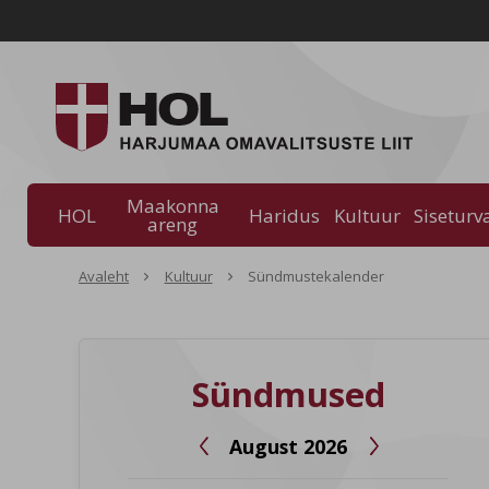
Maakonna
HOL
Haridus
Kultuur
Siseturv
areng
Avaleht
Kultuur
Sündmustekalender
Sündmused
August 2026

