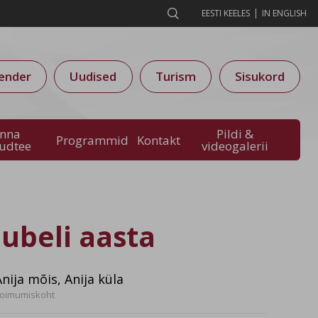

EESTI KEELES
IN ENGLISH
ender
Uudised
Turism
Sisukord
inna
Pildi &
Programmid
Kontakt
audtee
videogalerii
uubeli aasta
Anija mõis, Anija küla
oimumiskoht