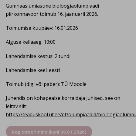
Gümnaasiumiastme bioloogiaolümpiaadi
piirkonnavoor toimub 16. jaanuaril 2026.
Toimumise kuupäev: 16.01.2026
Alguse kellaaeg: 10:00
Lahendamise kestus: 2 tundi
Lahendamise keel: eesti
Toimub (digi või paber): TÜ Moodle
Juhendis on kohapealse korraldaja juhised, see on
leitav siit:
https://teaduskool.ut.ee/et/olumpiaadid/bioloogiaolump
Registreerimine (kuni 08.01.2026)