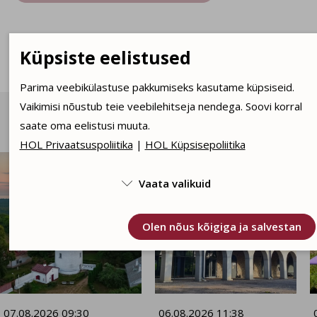
Küpsiste eelistused
Parima veebikülastuse pakkumiseks kasutame küpsiseid.
Vaikimisi nõustub teie veebilehitseja nendega. Soovi korral
Päevakajaline sotsiaalmeedia vahendusel
saate oma eelistusi muuta.

Facebook
HOL Privaatsuspoliitika
|
HOL Küpsisepoliitika
Vaata valikuid

Kasutame tehnilisi küpsiseid, mis on vajalikud veebi
Olen nõus kõigiga ja salvestan
toimimiseks. Seadusega lubatud kohustuslikud
küpsised.
Olen nõus statistika küpsistega. Võimaldavad jälgida
näiteks veebiliiklust.
07.08.2026 09:30
06.08.2026 11:38