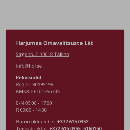
Sündmuse info
kulapaev-ja-
https://www.facebook.com/events/s/suurupi-
kodukohvikut/19717954736751

tuletornipaeva-
#visitharju
vanavar/924534257365373/
#väänatalltõllakuur Foto:
#visitharju
Vääna tall-tõllakuur FB leht
#suurupituletorn Foto:
Suurupi tuletorni FB leht,
Riho Kirss
Harjumaa Omavalitsuste Liit
Sirge tn. 2. 10618 Tallinn
info@hol.ee
Rekvisiidid
Reg nr. 80195199
KMKR. EE101356705
E-N 09:00 - 17:00
R 09:00 - 14:00
Büroo üldnumber:
+372 615 0352
Tegevdirektor:
+372 615 0355, 5160150