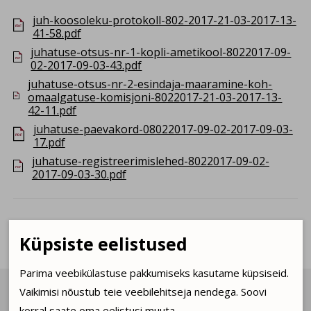
juh-koosoleku-protokoll-802-2017-21-03-2017-13-
PDF
41-58.pdf
juhatuse-otsus-nr-1-kopli-ametikool-8022017-09-
PDF
02-2017-09-03-43.pdf
juhatuse-otsus-nr-2-esindaja-maaramine-koh-
omaalgatuse-komisjoni-8022017-21-03-2017-13-
PDF
42-11.pdf
juhatuse-paevakord-08022017-09-02-2017-09-03-
PDF
17.pdf
juhatuse-registreerimislehed-8022017-09-02-
PDF
2017-09-03-30.pdf
Küpsiste eelistused
Parima veebikülastuse pakkumiseks kasutame küpsiseid.
Päevakajaline sotsiaalmeedia vahendusel
Vaikimisi nõustub teie veebilehitseja nendega. Soovi

korral saate oma eelistusi muuta.
Facebook