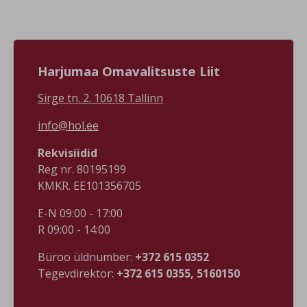
vanavar/924534257365373/
#väänatalltõllakuur Foto:
#visitharju
Vääna tall-tõllakuur FB leht
#suurupituletorn Foto:
Suurupi tuletorni FB leht,
Riho Kirss
Harjumaa Omavalitsuste Liit
Sirge tn. 2. 10618 Tallinn
info@hol.ee
Rekvisiidid
Reg nr. 80195199
KMKR. EE101356705
E-N 09:00 - 17:00
R 09:00 - 14:00
Büroo üldnumber:
+372 615 0352
Tegevdirektor:
+372 615 0355, 5160150