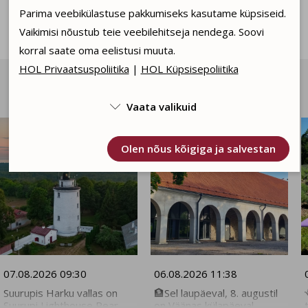
Parima veebikülastuse pakkumiseks kasutame küpsiseid.
Vaikimisi nõustub teie veebilehitseja nendega. Soovi
korral saate oma eelistusi muuta.
HOL Privaatsuspoliitika
|
HOL Küpsisepoliitika
Päevakajaline sotsiaalmeedia vahendusel

Facebook
Vaata valikuid

Kasutame tehnilisi küpsiseid, mis on vajalikud veebi
Olen nõus kõigiga ja salvestan
toimimiseks. Seadusega lubatud kohustuslikud
küpsised.
Olen nõus statistika küpsistega. Võimaldavad
jälgida näiteks veebiliiklust.
Olen nõus tagasisuunamise küpsistega. Neid
kasutame teile personaliseeritud reklaamsisu jaoks.
07.08.2026 09:30
06.08.2026 11:38
Olen nõus ja salvestan
Suurupis Harku vallas on
🏦Sel laupäeval, 8. augustil
Suurupi Lighthouse Rear
on Väänas külapäeval