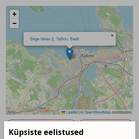
+
−
×
Sirge tänav 2, Tallinn, Eesti
Leaflet
|
©
OpenStreetMap
contributors
Google map sõidujuhised
Waze sõidujuhised
Küpsiste eelistused