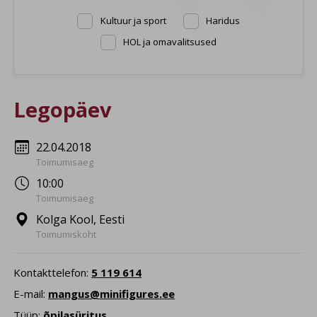
Kultuur ja sport
Haridus
HOL ja omavalitsused
Legopäev
22.04.2018
Toimumisaeg
10:00
Toimumisaeg
Kolga Kool, Eesti
Toimumiskoht
Kontakttelefon:
5 119 614
E-mail:
mangus@minifigures.ee
Tüüp:
õpilasüritus