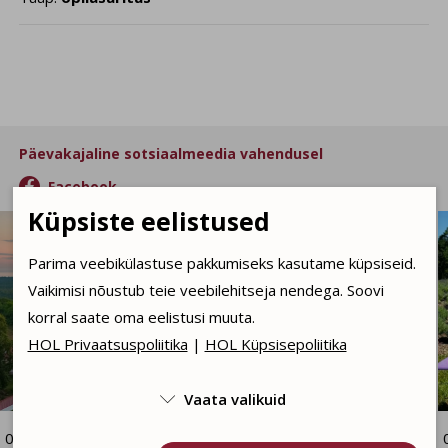
Päevakajaline sotsiaalmeedia vahendusel

Facebook
Küpsiste eelistused
Parima veebikülastuse pakkumiseks kasutame küpsiseid.
Vaikimisi nõustub teie veebilehitseja nendega. Soovi
korral saate oma eelistusi muuta.
HOL Privaatsuspoliitika
|
HOL Küpsisepoliitika
Vaata valikuid

07.08.2026 09:30
06.08.2026 11:38