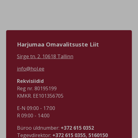
Sündmuse info
kulapaev-ja-
https://www.facebook.com/events/s/suurupi-
kodukohvikut/19717954736751

tuletornipaeva-
#visitharju
vanavar/924534257365373/
#väänatalltõllakuur Foto:
#visitharju
Vääna tall-tõllakuur FB leht
#suurupituletorn Foto:
Suurupi tuletorni FB leht,
Riho Kirss
Harjumaa Omavalitsuste Liit
Sirge tn. 2. 10618 Tallinn
info@hol.ee
Rekvisiidid
Reg nr. 80195199
KMKR. EE101356705
E-N 09:00 - 17:00
R 09:00 - 14:00
Büroo üldnumber:
+372 615 0352
Tegevdirektor:
+372 615 0355, 5160150