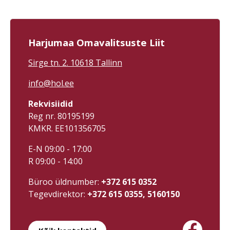
#visitharju
Vääna tall-tõllakuur FB leht
#suurupituletorn Foto:
Suurupi tuletorni FB leht,
Riho Kirss
Harjumaa Omavalitsuste Liit
Sirge tn. 2. 10618 Tallinn
info@hol.ee
Rekvisiidid
Reg nr. 80195199
KMKR. EE101356705
E-N 09:00 - 17:00
R 09:00 - 14:00
Büroo üldnumber:
+372 615 0352
Tegevdirektor:
+372 615 0355, 5160150
