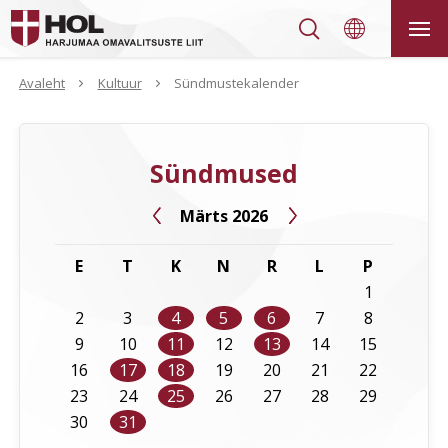


Avaleht
Kultuur
Sündmustekalender
Sündmused
Märts 2026


E
T
K
N
R
L
P
1
2
3
4
5
6
7
8
9
10
11
12
13
14
15
16
17
18
19
20
21
22
23
24
25
26
27
28
29
30
31