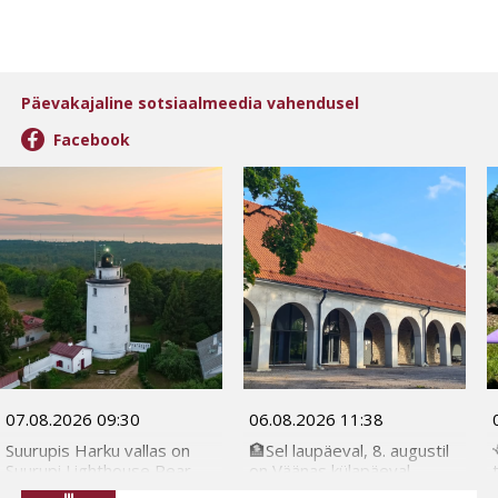
Päevakajaline sotsiaalmeedia vahendusel

Facebook
07.08.2026 09:30
06.08.2026 11:38
Suurupis Harku vallas on
🏦Sel laupäeval, 8. augustil
Suurupi Lighthouse Rear
on Väänas külapäeval
tuletorn hästi säilinud
sündmusi hommikust