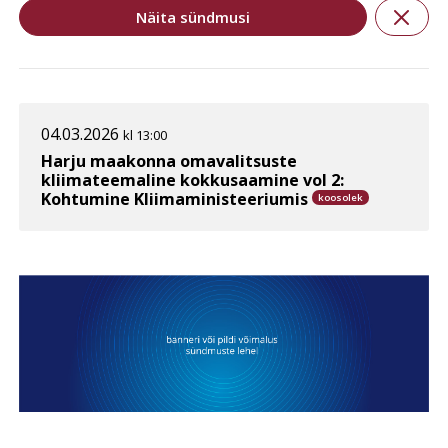
Näita sündmusi

04.03.2026
kl 13:00
Harju maakonna omavalitsuste
kliimateemaline kokkusaamine vol 2:
Kohtumine Kliimaministeeriumis
koosolek